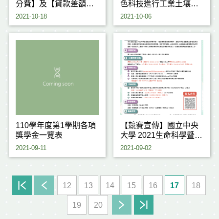
分費】及【貸款差額】
色科技進行工業土壤及
繳費單下載時間公告
地下水高效整治技術
2021-10-18
2021-10-06
110學年度第1學期各項
【競賽宣傳】國立中央
獎學金一覽表
大學 2021生命科學暨醫
療科技研究成果全英語
2021-09-11
2021-09-02
口頭發表競賽 Life
Science and Medical
Technology Research
Achievement English
12
13
14
15
16
17
18
Presentation Contest
19
20