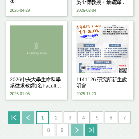
告
吳少傑教授、葉靖輝教
授 榮獲 114學年度研究
2026-04-29
2026-02-04
傑出獎
2026中央大學生命科學
1141126 研究所新生說
系徵求教師1名Faculty
明會
positions for Life
2026-01-05
2025-11-20
Sciences
1
2
3
4
5
6
7
8
9