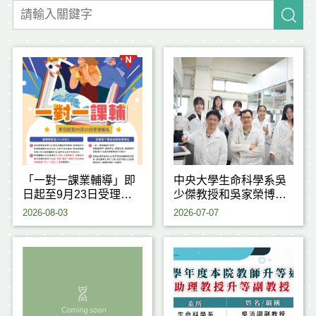
「一對一課業輔導」即
中央大學生命科學系吳
日起至9月23日受理申
少傑教授和吳家榮博士
請
研究團隊，成功揭開植
2026-08-03
2026-07-07
物耐熱反應背後的重要
關鍵機制，研究成果刊
登於國際期刊《Journal
of Experimental
Botany》