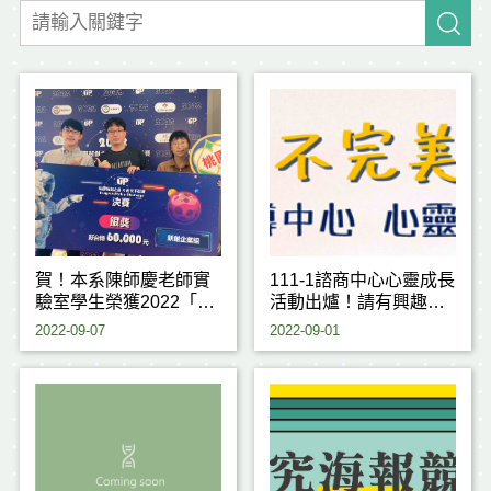
賀！本系陳師慶老師實
111-1諮商中心心靈成長
驗室學生榮獲2022「桃
活動出爐！請有興趣的
園新創之星X創天下競
同學踴躍報名！
2022-09-07
2022-09-01
賽」 新創企業組 銀獎