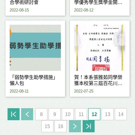
合學術研討會
學優秀學生獎學金開始
受理申請(The
2022-08-15
2022-08-12
information on the
Scholarship for
Excellent Students of
the new semester)
「弱勢學生助學措施」
賀！本系張雅茹同學榮
懶人包
獲本校第三屆百花川詩
獎
2022-08-11
2022-07-25
8
9
10
11
12
13
14
15
16