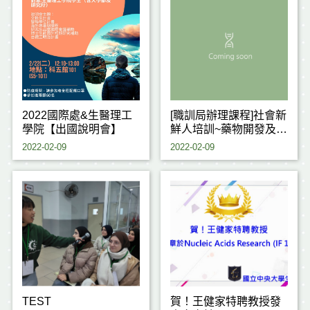
2022國際處&生醫理工
[職訓局辦理課程]社會新
學院【出國說明會】
鮮人培訓~藥物開發及臨
床試驗從業人員培訓班
2022-02-09
2022-02-09
第 01期
TEST
賀！王健家特聘教授發