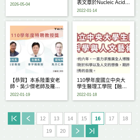
表文章於Nucleic Acids
2026-05-04
Research (IF 16.971)
2022-01-14
【恭賀】本系陸重安老
110學年度國立中央大
師、吳少傑老師及羅月
學生醫理工學院【融合
霞老師獲獎
生醫科學與人文藝術創
2022-01-19
2022-01-18
作競賽】
12
13
14
15
16
17
18
19
20