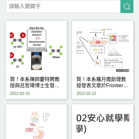
賀！本系陳師慶特聘教
賀！本系羅月霞助理教
授與呂哲瑋博士生發表
授發表文章於Frontiers
文章於頂尖期刊
in Nutrition─IF6.576
2022-02-15
2022-02-15
「Journal of Hazardous
Materials」─IF 10.588