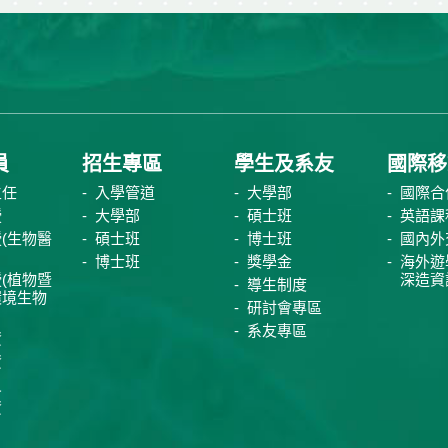
員
招生專區
學生及系友
國際移
主任
入學管道
大學部
國際合
授
大學部
碩士班
英語課
(生物醫
碩士班
博士班
國內外
博士班
獎學金
海外遊
(植物暨
深造資
導生制度
環境生物
研討會專區
系友專區
資
資
員
資