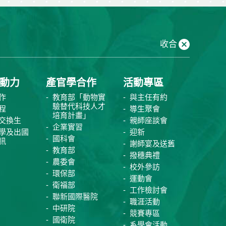
收合
動力
產官學合作
活動專區
作
教育部「動物實
與主任有約
驗替代科技人才
程
導生聚會
培育計畫」
交換生
親師座談會
企業實習
學及出國
迎新
國科會
訊
謝師宴及送舊
教育部
撥穗典禮
農委會
校外參訪
環保部
運動會
衛福部
工作檢討會
聯新國際醫院
職涯活動
中研院
競賽專區
國衛院
系學會活動