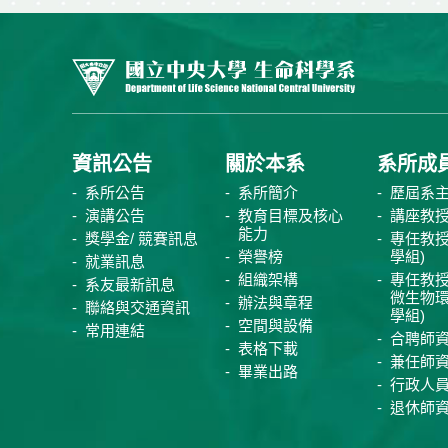
資訊公告
關於本系
系所成
系所公告
系所簡介
歷屆系
演講公告
教育目標及核心
講座教
能力
獎學金/ 競賽訊息
專任教授
榮譽榜
學組)
就業訊息
組織架構
專任教授
系友最新訊息
微生物
辦法與章程
聯絡與交通資訊
學組)
空間與設備
常用連結
合聘師
表格下載
兼任師
畢業出路
行政人
退休師