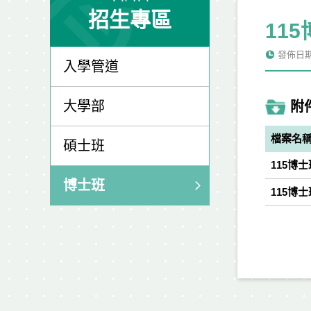
招生專區
11
發佈日期: 
入學管道
大學部
附
檔案名
碩士班
115博
博士班
115博