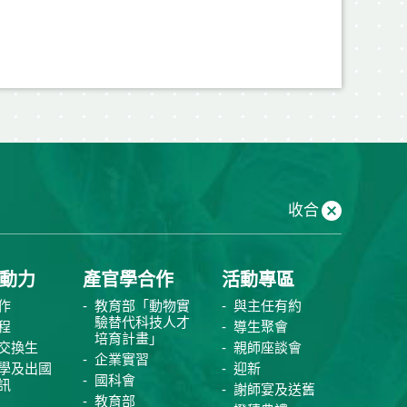
收合
動力
產官學合作
活動專區
作
教育部「動物實
與主任有約
驗替代科技人才
程
導生聚會
培育計畫」
交換生
親師座談會
企業實習
學及出國
迎新
國科會
訊
謝師宴及送舊
教育部