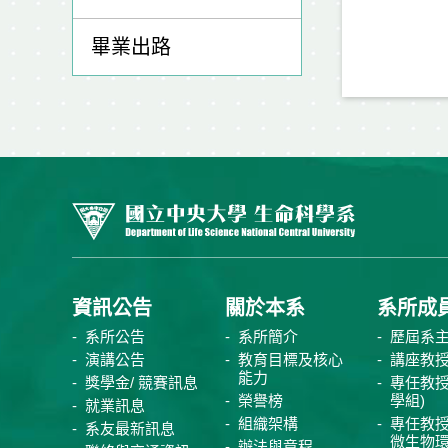
畢業出路
資訊公告
關於本系
系所成
系所公告
系所簡介
歷屆系
演講公告
教育目標及核心
講座教
能力
獎學金/ 競賽訊息
專任教授
榮譽榜
學組)
就業訊息
組織架構
專任教授
系友最新訊息
微生物
辦法與章程