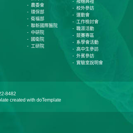
撥穗典禮
農委會
校外參訪
環保部
運動會
衛福部
工作檢討會
聯新國際醫院
職涯活動
中研院
競賽專區
國衛院
系學會活動
工研院
高中生參訪
外賓參訪
實驗室說明會
-8482
te created with doTemplate