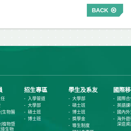
BACK
員
招生專區
學生及系友
國際移
主任
入學管道
大學部
國際合
授
大學部
碩士班
英語課
(生物醫
碩士班
博士班
國內外
博士班
獎學金
海外遊
(植物暨
深造資
導生制度
環境生物