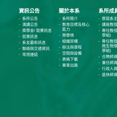
資訊公告
關於本系
系所成
系所公告
系所簡介
歷屆系
演講公告
教育目標及核心
講座教
能力
獎學金/ 競賽訊息
專任教授
榮譽榜
學組)
就業訊息
組織架構
專任教授
系友最新訊息
微生物
辦法與章程
聯絡與交通資訊
學組)
空間與設備
常用連結
合聘師
表格下載
兼任師
畢業出路
行政人
退休師