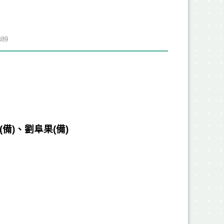
89
(
備
)
、
劉阜果
(
備
)