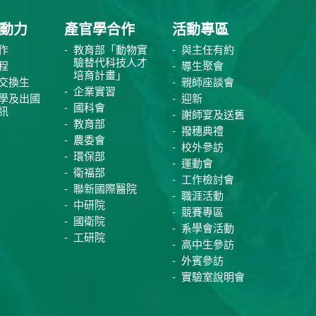
動力
產官學合作
活動專區
作
教育部「動物實
與主任有約
驗替代科技人才
程
導生聚會
培育計畫」
交換生
親師座談會
企業實習
學及出國
迎新
國科會
訊
謝師宴及送舊
教育部
撥穗典禮
農委會
校外參訪
環保部
運動會
衛福部
工作檢討會
聯新國際醫院
職涯活動
中研院
競賽專區
國衛院
系學會活動
工研院
高中生參訪
外賓參訪
實驗室說明會