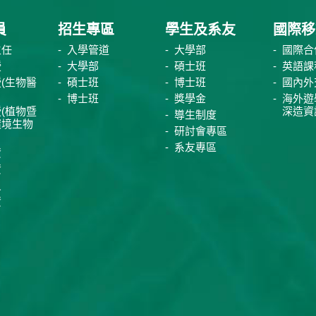
員
招生專區
學生及系友
國際移
主任
入學管道
大學部
國際合
授
大學部
碩士班
英語課
(生物醫
碩士班
博士班
國內外
博士班
獎學金
海外遊
(植物暨
深造資
導生制度
環境生物
研討會專區
系友專區
資
資
員
資