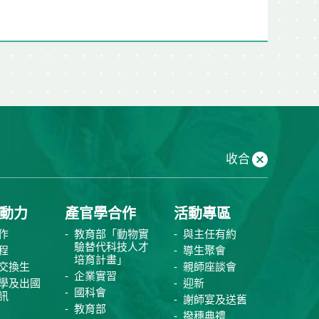
收合
動力
產官學合作
活動專區
作
教育部「動物實
與主任有約
驗替代科技人才
程
導生聚會
培育計畫」
交換生
親師座談會
企業實習
學及出國
迎新
國科會
訊
謝師宴及送舊
教育部
撥穗典禮