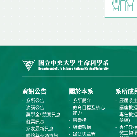
資訊公告
關於本系
系所成
系所公告
系所簡介
歷屆系
演講公告
教育目標及核心
講座教
能力
獎學金/ 競賽訊息
專任教授
榮譽榜
學組)
就業訊息
組織架構
專任教授
系友最新訊息
微生物
辦法與章程
聯絡與交通資訊