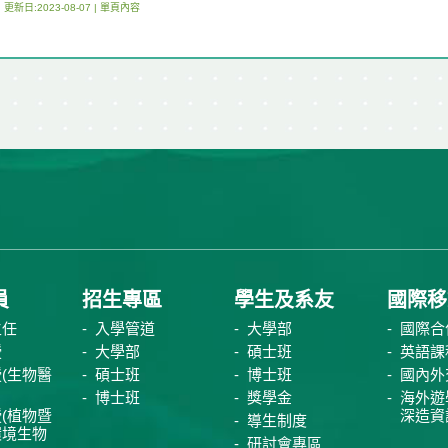
更新日:2023-08-07 |
單頁內容
員
招生專區
學生及系友
國際移
主任
入學管道
大學部
國際合
授
大學部
碩士班
英語課
(生物醫
碩士班
博士班
國內外
博士班
獎學金
海外遊
(植物暨
深造資
導生制度
環境生物
研討會專區