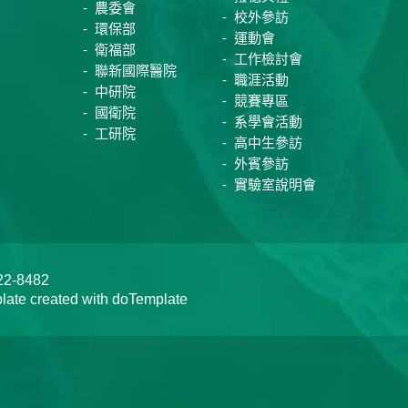
農委會
校外參訪
環保部
運動會
衛福部
工作檢討會
聯新國際醫院
職涯活動
中研院
競賽專區
國衛院
系學會活動
工研院
高中生參訪
外賓參訪
實驗室說明會
-8482
te created with doTemplate