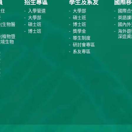
員
招生專區
學生及系友
國際移
主任
入學管道
大學部
國際合
授
大學部
碩士班
英語課
(生物醫
碩士班
博士班
國內外
博士班
獎學金
海外遊
(植物暨
深造資
導生制度
環境生物
研討會專區
系友專區
資
資
員
資