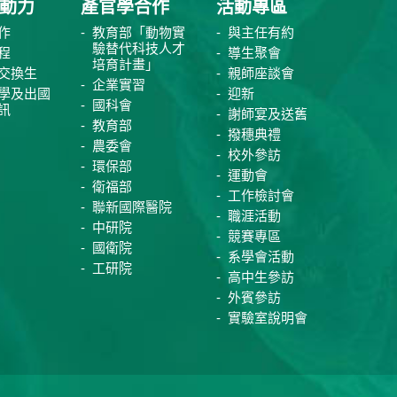
動力
產官學合作
活動專區
作
教育部「動物實
與主任有約
驗替代科技人才
程
導生聚會
培育計畫」
交換生
親師座談會
企業實習
學及出國
迎新
國科會
訊
謝師宴及送舊
教育部
撥穗典禮
農委會
校外參訪
環保部
運動會
衛福部
工作檢討會
聯新國際醫院
職涯活動
中研院
競賽專區
國衛院
系學會活動
工研院
高中生參訪
外賓參訪
實驗室說明會