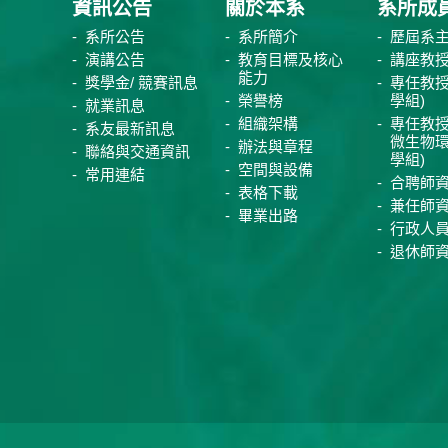
資訊公告
關於本系
系所成
系所公告
系所簡介
歷屆系
演講公告
教育目標及核心
講座教
能力
獎學金/ 競賽訊息
專任教授
榮譽榜
學組)
就業訊息
組織架構
專任教授
系友最新訊息
微生物
辦法與章程
聯絡與交通資訊
學組)
空間與設備
常用連結
合聘師
表格下載
兼任師
畢業出路
行政人
退休師