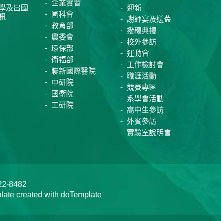
企業實習
學及出國
迎新
國科會
訊
謝師宴及送舊
教育部
撥穗典禮
農委會
校外參訪
環保部
運動會
衛福部
工作檢討會
聯新國際醫院
職涯活動
中研院
競賽專區
國衛院
系學會活動
工研院
高中生參訪
外賓參訪
實驗室說明會
-8482
te created with doTemplate