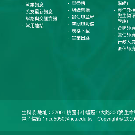
榮譽榜
學組)
就業訊息
組織架構
專任教授
系友最新訊息
微生物
辦法與章程
聯絡與交通資訊
學組)
空間與設備
常用連結
合聘師
表格下載
兼任師
畢業出路
行政人
退休師
生科系 地址：32001 桃園市中壢區中大路300號 生命科學系 
電子信箱：ncu5050@ncu.edu.tw Copyright © 2019 Depar