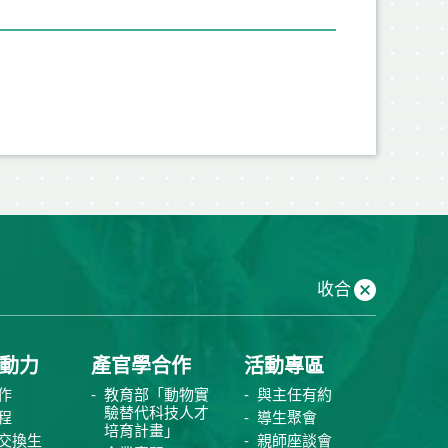
收合
動力
產官學合作
活動專區
作
教育部「動物實
與主任有約
驗替代科技人才
程
導生聚會
培育計畫」
交換生
親師座談會