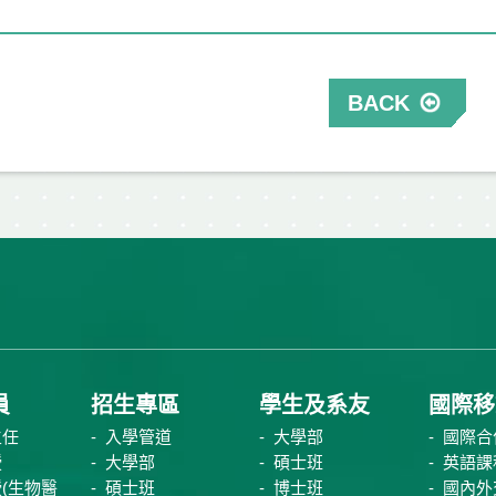
BACK
員
招生專區
學生及系友
國際移
主任
入學管道
大學部
國際合
授
大學部
碩士班
英語課
(生物醫
碩士班
博士班
國內外