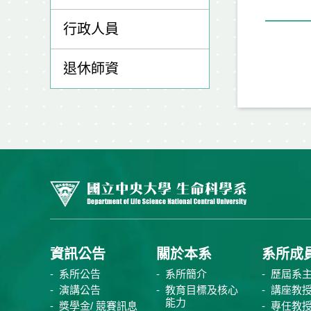
行政人員
退休師資
資訊公告
關於本系
系所成
系所公告
系所簡介
歷屆系
演講公告
教育目標及核心
講座教
能力
獎學金/ 競賽訊息
專任教授