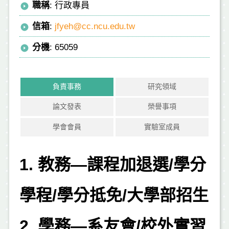
職稱
: 行政專員
信箱
:
jfyeh@cc.ncu.edu.tw
分機
: 65059
負責事務
研究領域
論文發表
榮譽事項
學會會員
實驗室成員
1. 教務—課程加退選
/
學分
學程
/
學分抵免
/
大學部招生
2. 學務—系友會
/
校外實習