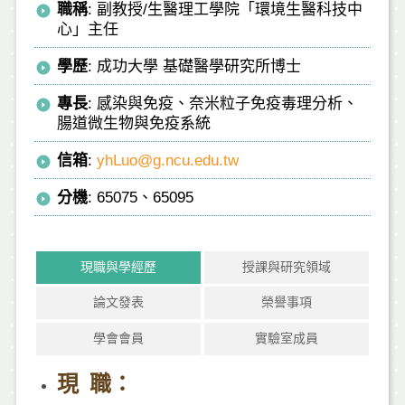
職稱
: 副教授/生醫理工學院「環境生醫科技中
心」主任
學歷
: 成功大學 基礎醫學研究所博士
專長
: 感染與免疫、奈米粒子免疫毒理分析、
腸道微生物與免疫系統
信箱
:
yhLuo@g.ncu.edu.tw
分機
: 65075、65095
現職與學經歷
授課與研究領域
論文發表
榮譽事項
學會會員
實驗室成員
現 職：