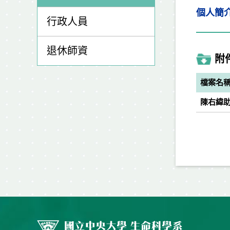
個
人簡
行政人員
退休師資
附
檔案名
陳右緯助理