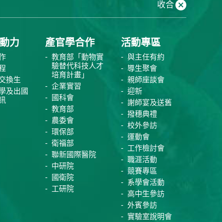
收合
動力
產官學合作
活動專區
作
教育部「動物實
與主任有約
驗替代科技人才
程
導生聚會
培育計畫」
交換生
親師座談會
企業實習
學及出國
迎新
國科會
訊
謝師宴及送舊
教育部
撥穗典禮
農委會
校外參訪
環保部
運動會
衛福部
工作檢討會
聯新國際醫院
職涯活動
中研院
競賽專區
國衛院
系學會活動
工研院
高中生參訪
外賓參訪
實驗室說明會