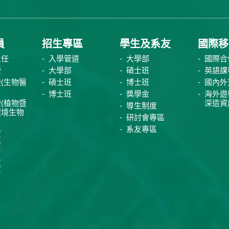
員
招生專區
學生及系友
國際移
主任
入學管道
大學部
國際合
授
大學部
碩士班
英語課
(生物醫
碩士班
博士班
國內外
博士班
獎學金
海外遊
(植物暨
深造資
導生制度
環境生物
研討會專區
系友專區
資
資
員
資