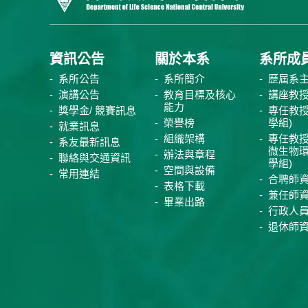
資訊公告
關於本系
系所成
系所公告
系所簡介
歷屆系
演講公告
教育目標及核心
講座教
能力
獎學金/ 競賽訊息
專任教授
榮譽榜
學組)
就業訊息
組織架構
專任教授
系友最新訊息
微生物
辦法與章程
聯絡與交通資訊
學組)
空間與設備
常用連結
合聘師
表格下載
兼任師
畢業出路
行政人
退休師