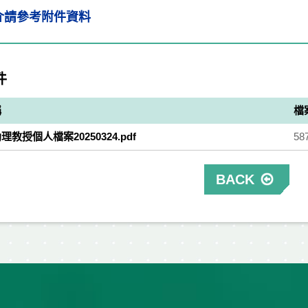
介
請參考附件資料
件
稱
檔
教授個人檔案20250324.pdf
58
BACK