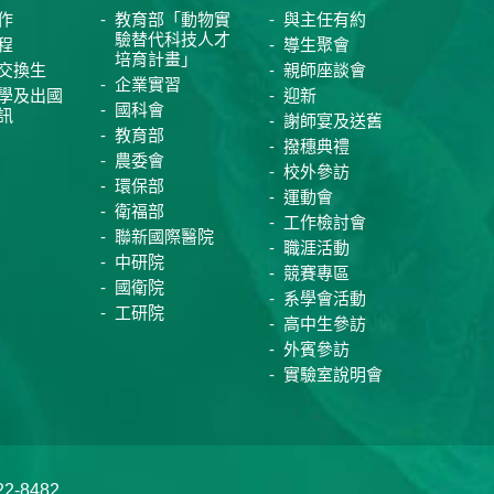
作
教育部「動物實
與主任有約
驗替代科技人才
程
導生聚會
培育計畫」
交換生
親師座談會
企業實習
學及出國
迎新
國科會
訊
謝師宴及送舊
教育部
撥穗典禮
農委會
校外參訪
環保部
運動會
衛福部
工作檢討會
聯新國際醫院
職涯活動
中研院
競賽專區
國衛院
系學會活動
工研院
高中生參訪
外賓參訪
實驗室說明會
-8482