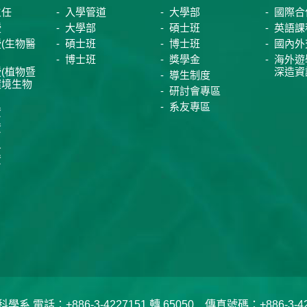
主任
入學管道
大學部
國際合
授
大學部
碩士班
英語課
(生物醫
碩士班
博士班
國內外
博士班
獎學金
海外遊
(植物暨
深造資
導生制度
環境生物
研討會專區
系友專區
資
資
員
資
電話：+886-3-4227151 轉 65050 傳真號碼：+886-3-422