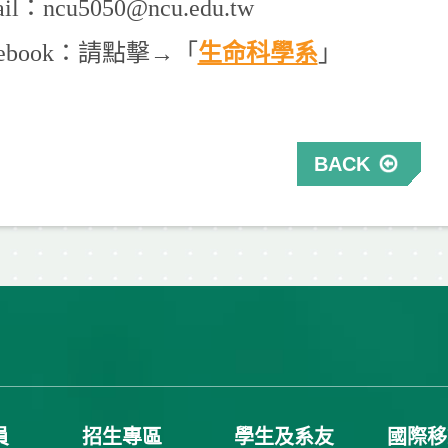
il：ncu5050@ncu.edu.tw
cebook：請點擊→「
生命科學系
」
BACK
員
招生專區
學生及系友
國際移