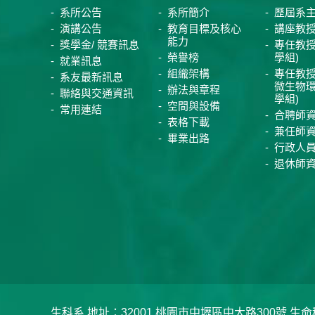
系所公告
系所簡介
歷屆系
演講公告
教育目標及核心
講座教
能力
獎學金/ 競賽訊息
專任教授
榮譽榜
學組)
就業訊息
組織架構
專任教授
系友最新訊息
微生物
辦法與章程
聯絡與交通資訊
學組)
空間與設備
常用連結
合聘師
表格下載
兼任師
畢業出路
行政人
退休師
生科系 地址：32001 桃園市中壢區中大路300號 生命科學系 