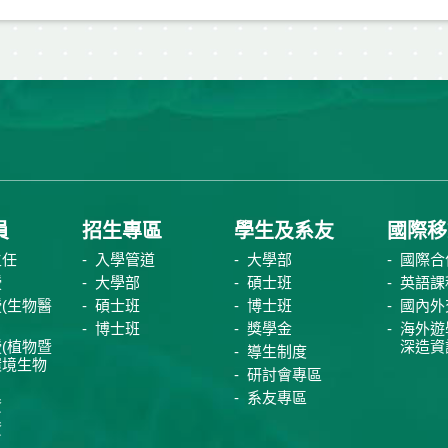
員
招生專區
學生及系友
國際移
主任
入學管道
大學部
國際合
授
大學部
碩士班
英語課
(生物醫
碩士班
博士班
國內外
博士班
獎學金
海外遊
(植物暨
深造資
導生制度
環境生物
研討會專區
系友專區
資
資