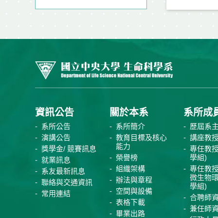
資訊公告
關於本系
系所成
系所公告
系所簡介
歷屆系
演講公告
教育目標及核心
講座教
能力
獎學金/ 競賽訊息
專任教授
榮譽榜
學組)
就業訊息
組織架構
專任教授
系友最新訊息
微生物
辦法與章程
聯絡與交通資訊
學組)
空間與設備
常用連結
合聘師
表格下載
兼任師
畢業出路