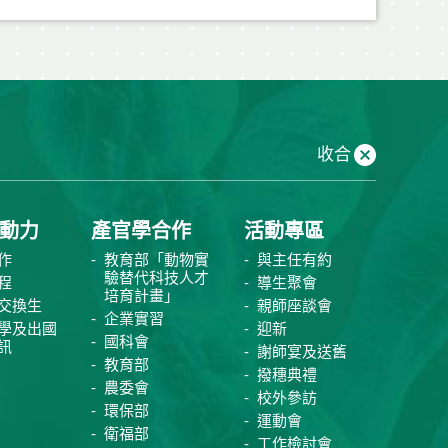
收合
動力
產官學合作
活動專區
作
教育部「動物實
與主任有約
驗替代科技人才
程
導生聚會
培育計畫」
交換生
親師座談會
企業實習
學及出國
迎新
國科會
訊
謝師宴及送舊
教育部
撥穗典禮
農委會
校外參訪
環保部
運動會
衛福部
工作檢討會