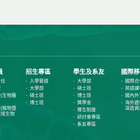
員
招生專區
學生及系友
國際移
主任
入學管道
大學部
國際合
授
大學部
碩士班
英語課
(生物醫
碩士班
博士班
國內外
博士班
獎學金
海外遊
(植物暨
深造資
導生制度
環境生物
研討會專區
系友專區
資
資