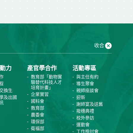
收合
動力
產官學合作
活動專區
作
教育部「動物實
與主任有約
驗替代科技人才
程
導生聚會
培育計畫」
交換生
親師座談會
企業實習
學及出國
迎新
國科會
訊
謝師宴及送舊
教育部
撥穗典禮
農委會
校外參訪
環保部
運動會
衛福部
工作檢討會