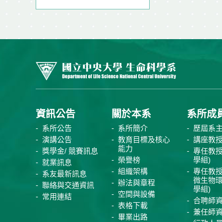
資訊公告
關於本系
系所成
系所公告
系所簡介
歷屆系
演講公告
教育目標及核心
講座教
能力
獎學金/ 競賽訊息
專任教授
榮譽榜
學組)
就業訊息
組織架構
專任教授
系友最新訊息
微生物
辦法與章程
聯絡與交通資訊
學組)
空間與設備
常用連結
合聘師
表格下載
兼任師
畢業出路