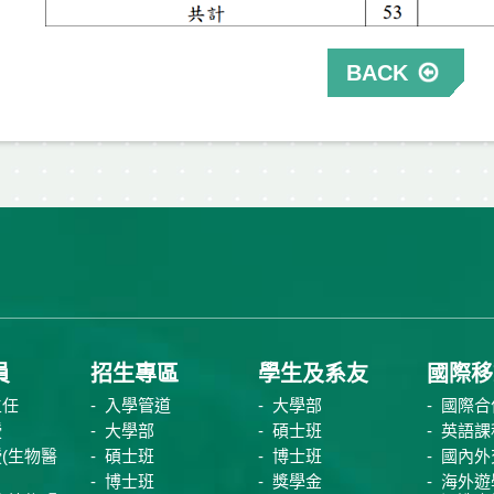
BACK
員
招生專區
學生及系友
國際移
主任
入學管道
大學部
國際合
授
大學部
碩士班
英語課
(生物醫
碩士班
博士班
國內外
博士班
獎學金
海外遊