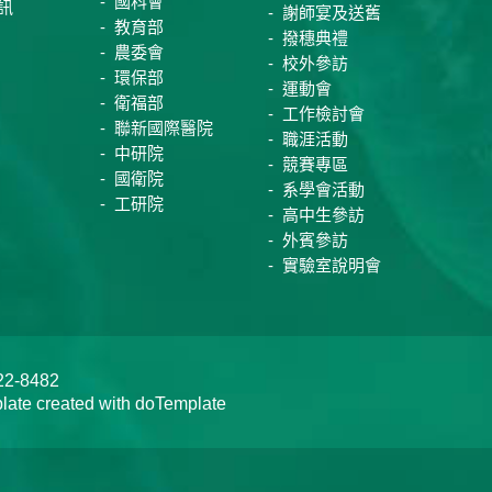
國科會
訊
謝師宴及送舊
教育部
撥穗典禮
農委會
校外參訪
環保部
運動會
衛福部
工作檢討會
聯新國際醫院
職涯活動
中研院
競賽專區
國衛院
系學會活動
工研院
高中生參訪
外賓參訪
實驗室說明會
-8482
te created with doTemplate