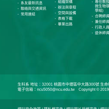
組織架構
專任教授
系友最新訊息
微生物
辦法與章程
聯絡與交通資訊
學組)
空間與設備
常用連結
合聘師
表格下載
兼任師
畢業出路
行政人
退休師
生科系 地址：32001 桃園市中壢區中大路300號 生命科學系 
電子信箱：ncu5050@ncu.edu.tw Copyright © 2019 Depar