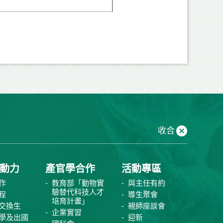
收合
動力
產官學合作
活動專區
作
教育部「動物實
與主任有約
驗替代科技人才
程
導生聚會
培育計畫」
交換生
親師座談會
企業實習
學及出國
迎新