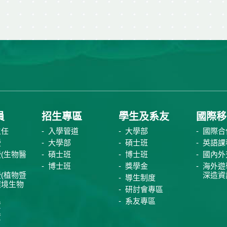
員
招生專區
學生及系友
國際移
主任
入學管道
大學部
國際合
授
大學部
碩士班
英語課
(生物醫
碩士班
博士班
國內外
博士班
獎學金
海外遊
(植物暨
深造資
導生制度
環境生物
研討會專區
系友專區
資
資