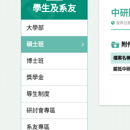
學生及系友
中研
發佈日期: 
大學部
碩士班
附
檔案名
博士班
認抵中研
獎學金
導生制度
研討會專區
系友專區