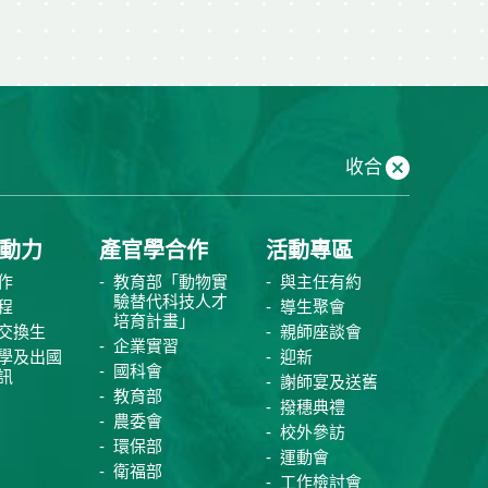
收合
動力
產官學合作
活動專區
作
教育部「動物實
與主任有約
驗替代科技人才
程
導生聚會
培育計畫」
交換生
親師座談會
企業實習
學及出國
迎新
國科會
訊
謝師宴及送舊
教育部
撥穗典禮
農委會
校外參訪
環保部
運動會
衛福部
工作檢討會