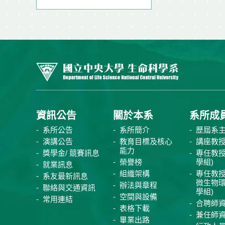
資訊公告
關於本系
系所成
系所公告
系所簡介
歷屆系
演講公告
教育目標及核心
講座教
能力
獎學金/ 競賽訊息
專任教授
榮譽榜
學組)
就業訊息
組織架構
專任教授
系友最新訊息
微生物
辦法與章程
聯絡與交通資訊
學組)
空間與設備
常用連結
合聘師
表格下載
兼任師
畢業出路