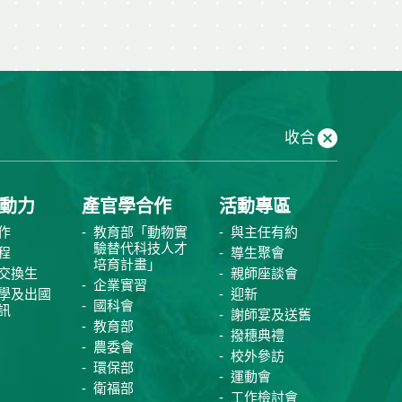
收合
動力
產官學合作
活動專區
作
教育部「動物實
與主任有約
驗替代科技人才
程
導生聚會
培育計畫」
交換生
親師座談會
企業實習
學及出國
迎新
國科會
訊
謝師宴及送舊
教育部
撥穗典禮
農委會
校外參訪
環保部
運動會
衛福部
工作檢討會