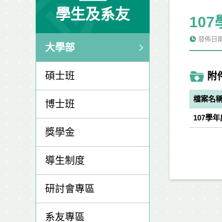
學生及系友
10
發佈日期: 
大學部
碩士班
附
檔案名
博士班
107學
獎學金
導生制度
研討會專區
系友專區