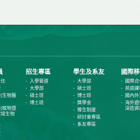
員
招生專區
學生及系友
國際移
主任
入學管道
大學部
國際合
授
大學部
碩士班
英語課
(生物醫
碩士班
博士班
國內外
博士班
獎學金
海外遊
(植物暨
深造資
導生制度
環境生物
研討會專區
系友專區
資
資