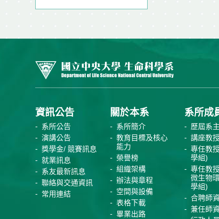
資訊公告
關於本系
系所成
系所公告
系所簡介
歷屆系
演講公告
教育目標及核心
講座教
能力
獎學金/ 競賽訊息
專任教授
榮譽榜
學組)
就業訊息
組織架構
專任教授
系友最新訊息
微生物
辦法與章程
聯絡與交通資訊
學組)
空間與設備
常用連結
合聘師
表格下載
兼任師
畢業出路