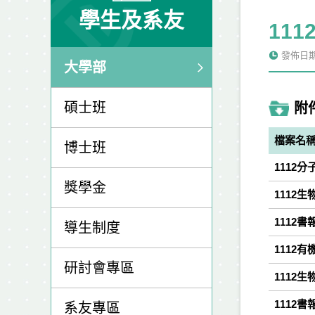
學生及系友
11
發佈日期: 
大學部
碩士班
附
檔案名
博士班
1112分
獎學金
1112生
1112書
導生制度
1112有
研討會專區
1112生
1112書
系友專區