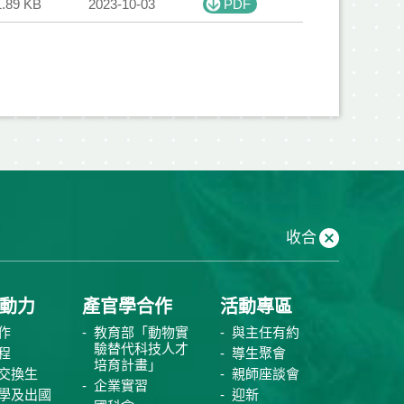
1.89 KB
2023-10-03
PDF
收合
動力
產官學合作
活動專區
作
教育部「動物實
與主任有約
驗替代科技人才
程
導生聚會
培育計畫」
交換生
親師座談會
企業實習
學及出國
迎新