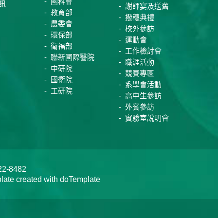
國科會
訊
謝師宴及送舊
教育部
撥穗典禮
農委會
校外參訪
環保部
運動會
衛福部
工作檢討會
聯新國際醫院
職涯活動
中研院
競賽專區
國衛院
系學會活動
工研院
高中生參訪
外賓參訪
實驗室說明會
-8482
te created with doTemplate