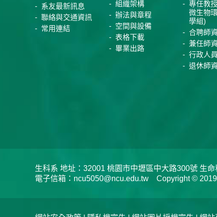
組織架構
專任教授
系友最新訊息
微生物
辦法與章程
聯絡與交通資訊
學組)
空間與設備
常用連結
合聘師
表格下載
兼任師
畢業出路
行政人
退休師
生科系 地址：32001 桃園市中壢區中大路300號 生命科學系 
電子信箱：ncu5050@ncu.edu.tw Copyright © 2019 Depar