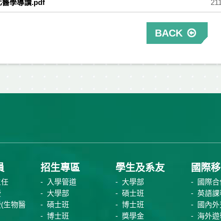
化醫學導讀.pdf
21
BACK
員
招生專區
學生及系友
國際移
主任
入學管道
大學部
國際合
授
大學部
碩士班
英語課
(生物醫
碩士班
博士班
國內外
博士班
獎學金
海外遊