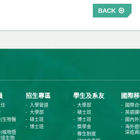
BACK
員
招生專區
學生及系友
國際移
主任
入學管道
大學部
國際合
授
大學部
碩士班
英語課
(生物醫
碩士班
博士班
國內外
博士班
獎學金
海外遊
(植物暨
深造資
導生制度
環境生物