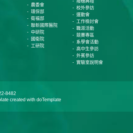
撥穗典禮
農委會
校外參訪
環保部
運動會
衛福部
工作檢討會
聯新國際醫院
職涯活動
中研院
競賽專區
國衛院
系學會活動
工研院
高中生參訪
外賓參訪
實驗室說明會
-8482
te created with doTemplate