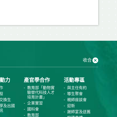
收合
動力
產官學合作
活動專區
作
教育部「動物實
與主任有約
驗替代科技人才
程
導生聚會
培育計畫」
交換生
親師座談會
企業實習
學及出國
迎新
國科會
訊
謝師宴及送舊
教育部