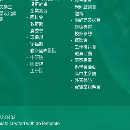
程
導生聚會
培育計畫」
交換生
親師座談會
企業實習
學及出國
迎新
國科會
訊
謝師宴及送舊
教育部
撥穗典禮
農委會
校外參訪
環保部
運動會
衛福部
工作檢討會
聯新國際醫院
職涯活動
中研院
競賽專區
國衛院
系學會活動
工研院
高中生參訪
外賓參訪
實驗室說明會
-8482
te created with doTemplate