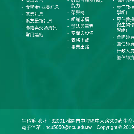
演講公告
教育目標及核心
講座教
能力
獎學金/ 競賽訊息
專任教授
榮譽榜
學組)
就業訊息
組織架構
專任教授
系友最新訊息
微生物
辦法與章程
聯絡與交通資訊
學組)
空間與設備
常用連結
合聘師
表格下載
兼任師
畢業出路
行政人
退休師
生科系 地址：32001 桃園市中壢區中大路300號 生命科學系 
電子信箱：ncu5050@ncu.edu.tw Copyright © 2019 Depar