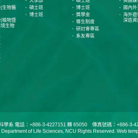
授
大學部
碩士班
英語課
(生物醫
碩士班
博士班
國內外
博士班
獎學金
海外遊
(植物暨
深造資
導生制度
環境生物
研討會專區
系友專區
資
資
員
資
電話：+886-3-4227151 轉 65050 傳真號碼：+886-3-422
tment of Life Sciences, NCU Rights Reserved. Web templa