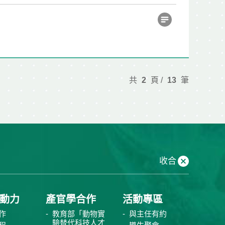
共
2
頁 /
13
筆
收合
動力
產官學合作
活動專區
作
教育部「動物實
與主任有約
驗替代科技人才