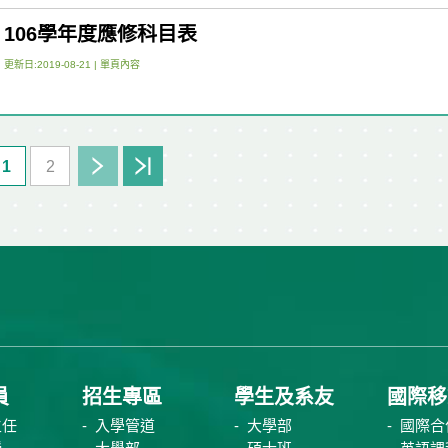
106學年度應修科目表
更新日:2019-08-21 |
單頁內容
1
2
員
招生專區
學生及系友
國際移
主任
入學管道
大學部
國際合