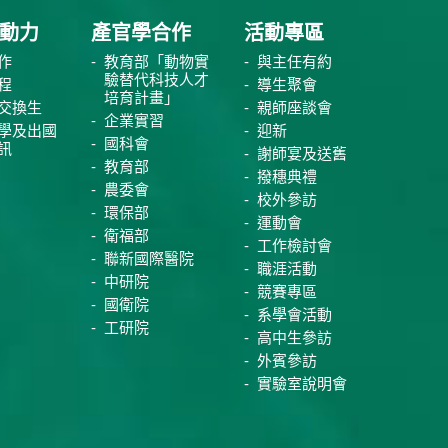
動力
產官學合作
活動專區
作
教育部「動物實
與主任有約
驗替代科技人才
程
導生聚會
培育計畫」
交換生
親師座談會
企業實習
學及出國
迎新
國科會
訊
謝師宴及送舊
教育部
撥穗典禮
農委會
校外參訪
環保部
運動會
衛福部
工作檢討會
聯新國際醫院
職涯活動
中研院
競賽專區
國衛院
系學會活動
工研院
高中生參訪
外賓參訪
實驗室說明會