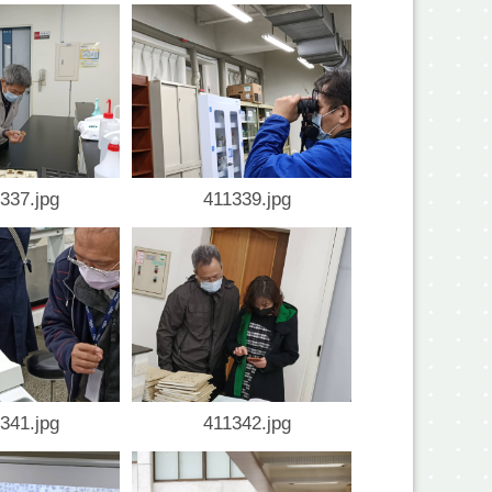
337.jpg
411339.jpg
341.jpg
411342.jpg