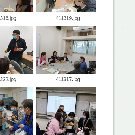
316.jpg
411319.jpg
322.jpg
411317.jpg