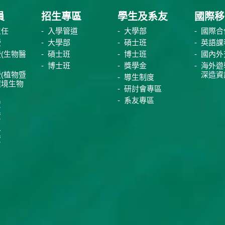
員
招生專區
學生及系友
國際移
主任
入學管道
大學部
國際合
授
大學部
碩士班
英語課
(生物醫
碩士班
博士班
國內外
博士班
獎學金
海外遊
(植物暨
深造資
導生制度
環境生物
研討會專區
系友專區
資
資
員
資