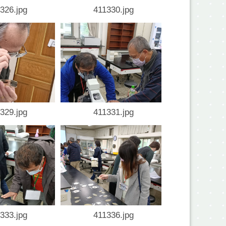
326.jpg
411330.jpg
329.jpg
411331.jpg
333.jpg
411336.jpg