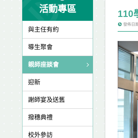
活動專區
11
發佈日期: 
與主任有約
導生聚會
親師座談會
迎新
謝師宴及送舊
撥穗典禮
校外參訪