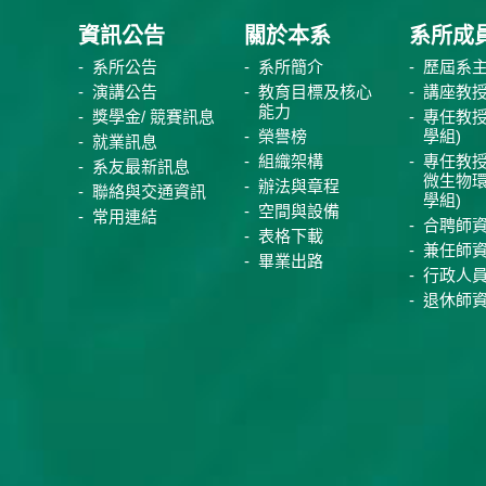
資訊公告
關於本系
系所成
系所公告
系所簡介
歷屆系
演講公告
教育目標及核心
講座教
能力
獎學金/ 競賽訊息
專任教授
榮譽榜
學組)
就業訊息
組織架構
專任教授
系友最新訊息
微生物
辦法與章程
聯絡與交通資訊
學組)
空間與設備
常用連結
合聘師
表格下載
兼任師
畢業出路
行政人
退休師