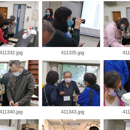
411332.jpg
411335.jpg
411
411340.jpg
411343.jpg
411